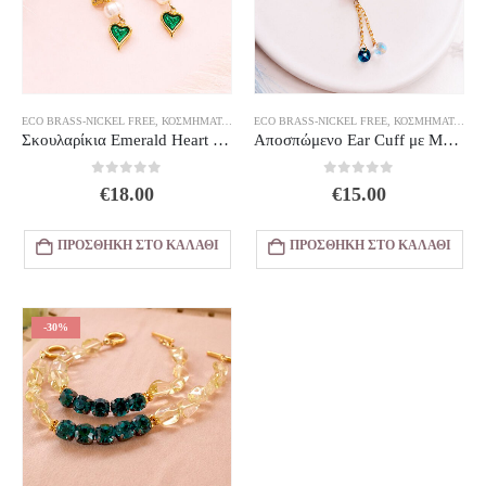
ECO BRASS-NICKEL FREE
,
ΚΟΣΜΗΜΑΤΑ
,
ΣΚΟΥΛΑΡΊΚΙΑ
ECO BRASS-NICKEL FREE
,
ΚΟΣΜΗΜΑΤΑ
,
ΣΚ
Σκουλαρίκια Emerald Heart Pearl
Αποσπώμενο Ear Cuff με Μαργαριτάρια και Swarovski Κρύσταλλα
0
out of 5
0
out of 5
€
18.00
€
15.00
ΠΡΟΣΘΉΚΗ ΣΤΟ ΚΑΛΆΘΙ
ΠΡΟΣΘΉΚΗ ΣΤΟ ΚΑΛΆΘΙ
-30%