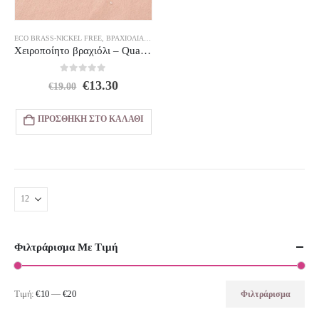
ECO BRASS-NICKEL FREE
,
ΒΡΑΧΙΌΛΙΑ
,
ΚΟΣΜΗΜΑΤΑ
Χειροποίητο βραχιόλι – Quartz nuggets Swarovki crystals
0
out of 5
Original
Η
€
13.30
€
19.00
price
τρέχουσα
was:
τιμή
ΠΡΟΣΘΉΚΗ ΣΤΟ ΚΑΛΆΘΙ
€19.00.
είναι:
€13.30.
Φιλτράρισμα Με Τιμή
Τιμή:
€10
—
€20
Φιλτράρισμα
Ελάχιστη
Μέγιστη