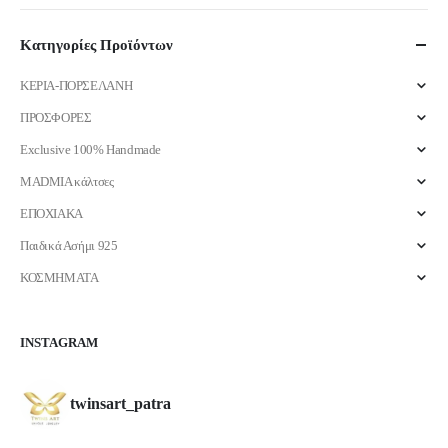
τιμή
τιμή
Κατηγορίες Προϊόντων
ΚΕΡΙΑ-ΠΟΡΣΕΛΑΝΗ
ΠΡΟΣΦΟΡΕΣ
Exclusive 100% Handmade
MADMIA κάλτσες
ΕΠΟΧΙΑΚΑ
Παιδικά Ασήμι 925
ΚΟΣΜΗΜΑΤΑ
INSTAGRAM
twinsart_patra