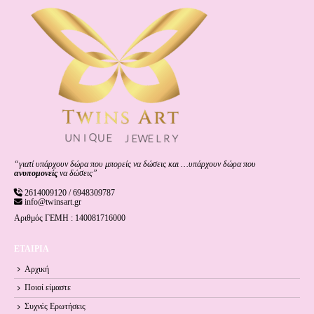
“γιατί υπάρχουν δώρα που μπορείς να δώσεις και …υπάρχουν δώρα που
ανυπομονείς
να δώσεις”
2614009120 / 6948309787
info@twinsart.gr
Αριθμός ΓΕΜΗ : 140081716000
ΕΤΑΙΡΙΑ
Αρχική
Ποιοί είμαστε
Συχνές Ερωτήσεις