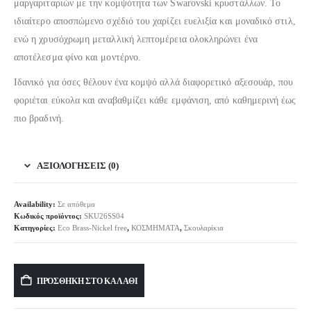
μαργαριταριών με την κομψότητα των Swarovski κρυστάλλων. Το
ιδιαίτερο αποσπώμενο σχέδιό του χαρίζει ευελιξία και μοναδικό στιλ,
ενώ η χρυσόχρωμη μεταλλική λεπτομέρεια ολοκληρώνει ένα
αποτέλεσμα φίνο και μοντέρνο.
Ιδανικό για όσες θέλουν ένα κομψό αλλά διαφορετικό αξεσουάρ, που
φοριέται εύκολα και αναβαθμίζει κάθε εμφάνιση, από καθημερινή έως
πιο βραδινή.
ΑΞΙΟΛΟΓΉΣΕΙΣ (0)
Availability:
Σε απόθεμα
Κωδικός προϊόντος:
SKU26SS04
Κατηγορίες:
Eco Brass-Nickel free
,
ΚΟΣΜΗΜΑΤΑ
,
Σκουλαρίκια
Alternative:
ΠΡΟΣΘΉΚΗ ΣΤΟ ΚΑΛΆΘΙ