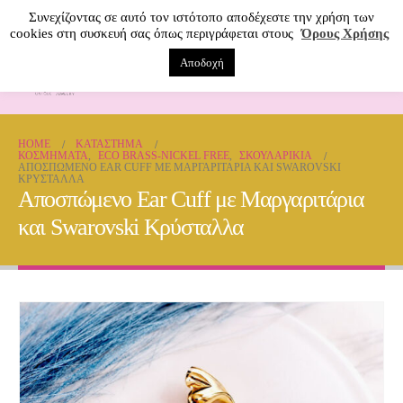
Συνεχίζοντας σε αυτό τον ιστότοπο αποδέχεστε την χρήση των
cookies στη συσκευή σας όπως περιγράφεται στους
Όρους Χρήσης
Αποδοχή
0
HOME
ΚΑΤΆΣΤΗΜΑ
ΚΟΣΜΗΜΑΤΑ
,
ECO BRASS-NICKEL FREE
,
ΣΚΟΥΛΑΡΊΚΙΑ
ΑΠΟΣΠΏΜΕΝΟ EAR CUFF ΜΕ ΜΑΡΓΑΡΙΤΆΡΙΑ ΚΑΙ SWAROVSKI
ΚΡΎΣΤΑΛΛΑ
Αποσπώμενο Ear Cuff με Μαργαριτάρια
και Swarovski Κρύσταλλα