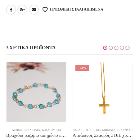
ΠΡΟΣΘΉΚΗ ΣΤΑ ΑΓΑΠΗΜΈΝΑ
ΣΧΕΤΙΚΆ ΠΡΟΪΌΝΤΑ
-23%
-58%
ΑΤΣΆΛΙ
,
ΚΟΛΙΈ
,
ΚΟΣΜΗΜΑΤΑ
,
ΠΡΟΣΦΟΡΕΣ
ΒΡΑΧΙΌΛΙΑ ΠΟΔΙΟΎ
,
ΚΟΣΜΗΜΑΤΑ
Ατσάλινος Σταυρός 316L χρυσός
Βραχιόλι ποδιού με κοχύλια σε διάφορα χρώματα