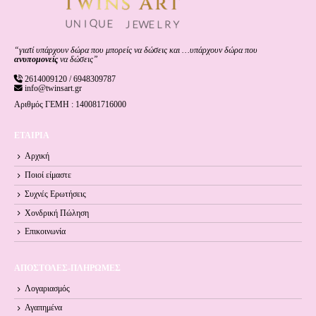
“γιατί υπάρχουν δώρα που μπορείς να δώσεις και …υπάρχουν δώρα που
ανυπομονείς
να δώσεις”
2614009120 / 6948309787
info@twinsart.gr
Αριθμός ΓΕΜΗ : 140081716000
ΕΤΑΙΡΙΑ
Αρχική
Ποιοί είμαστε
Συχνές Ερωτήσεις
Χονδρική Πώληση
Επικοινωνία
ΑΠΟΣΤΟΛΕΣ-ΠΛΗΡΩΜΕΣ
Λογαριασμός
Αγαπημένα