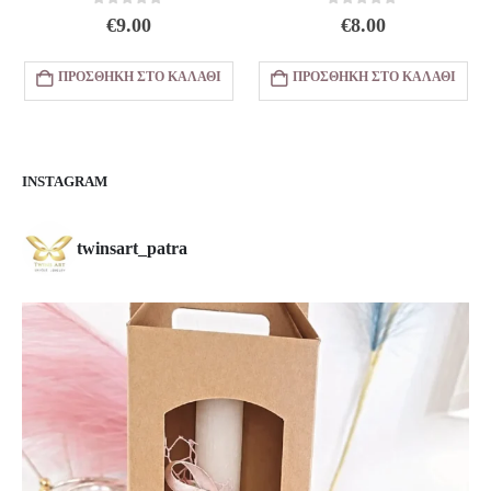
0
out of 5
0
out of 5
€
9.00
€
8.00
υσα
ΠΡΟΣΘΉΚΗ ΣΤΟ ΚΑΛΆΘΙ
ΠΡΟΣΘΉΚΗ ΣΤΟ ΚΑΛΆΘΙ
.
INSTAGRAM
twinsart_patra