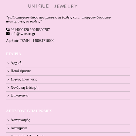
“γιατί υπάρχουν δώρα που μπορείς να δώσεις και …υπάρχουν δώρα που
ανυπομονείς
να δώσεις”
2614009120 / 6948309787
info@twinsart.gr
Αριθμός ΓΕΜΗ : 140081716000
ΕΤΑΙΡΙΑ
Αρχική
Ποιοί είμαστε
Συχνές Ερωτήσεις
Χονδρική Πώληση
Επικοινωνία
ΑΠΟΣΤΟΛΕΣ-ΠΛΗΡΩΜΕΣ
Λογαριασμός
Αγαπημένα