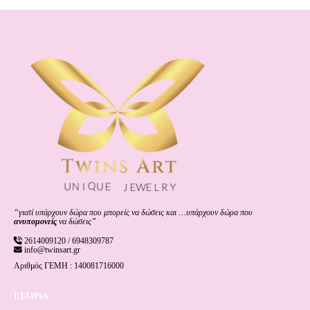
“γιατί υπάρχουν δώρα που μπορείς να δώσεις και …υπάρχουν δώρα που
ανυπομονείς
να δώσεις”
2614009120 / 6948309787
info@twinsart.gr
Αριθμός ΓΕΜΗ : 140081716000
ΕΤΑΙΡΙΑ