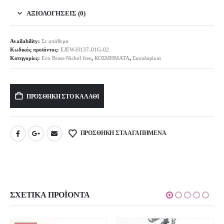
ΑΞΙΟΛΟΓΉΣΕΙΣ (0)
Availability:
Σε απόθεμα
Κωδικός προϊόντος:
EJEW-H137-01G-02
Κατηγορίες:
Eco Brass-Nickel free
,
ΚΟΣΜΗΜΑΤΑ
,
Σκουλαρίκια
Alternative:
ΠΡΟΣΘΉΚΗ ΣΤΟ ΚΑΛΆΘΙ
ΠΡΟΣΘΉΚΗ ΣΤΑ ΑΓΑΠΗΜΈΝΑ
ΣΧΕΤΙΚΆ ΠΡΟΪΌΝΤΑ