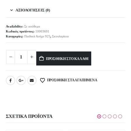
ΑΞΙΟΛΟΓΉΣΕΙΣ (0)
Availability:
Σε απόθεμα
Κωδικός προϊόντος:
10003691
Κατηγορίες:
Παιδικά Ασήμι 925
,
Σκουλαρίκια
Alternative:
ΠΡΟΣΘΉΚΗ ΣΤΟ ΚΑΛΆΘΙ
ΠΡΟΣΘΉΚΗ ΣΤΑ ΑΓΑΠΗΜΈΝΑ
ΣΧΕΤΙΚΆ ΠΡΟΪΌΝΤΑ