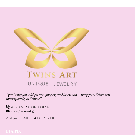
“γιατί υπάρχουν δώρα που μπορείς να δώσεις και …υπάρχουν δώρα που
ανυπομονείς
να δώσεις”
2614009120 / 6948309787
info@twinsart.gr
Αριθμός ΓΕΜΗ : 140081716000
ΕΤΑΙΡΙΑ