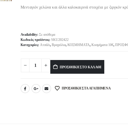
Μενταγιόν χελώνα και άλλα καλοκαιρινά στοιχέια με ζιργκόν κρ
Availability:
Σε απόθεμα
Κωδικός προϊόντος:
SKU202422
Κατηγορίες:
Ατσάλι
,
Βραχιόλια
,
ΚΟΣΜΗΜΑΤΑ
,
Κοσμήματα 10€
,
ΠΡΟΣΦ
Alternative:
ΠΡΟΣΘΉΚΗ ΣΤΟ ΚΑΛΆΘΙ
ΠΡΟΣΘΉΚΗ ΣΤΑ ΑΓΑΠΗΜΈΝΑ