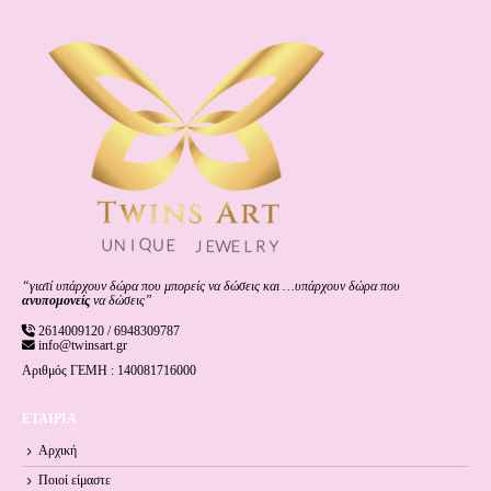
“γιατί υπάρχουν δώρα που μπορείς να δώσεις και …υπάρχουν δώρα που
ανυπομονείς
να δώσεις”
2614009120 / 6948309787
info@twinsart.gr
Αριθμός ΓΕΜΗ : 140081716000
ΕΤΑΙΡΙΑ
Αρχική
Ποιοί είμαστε