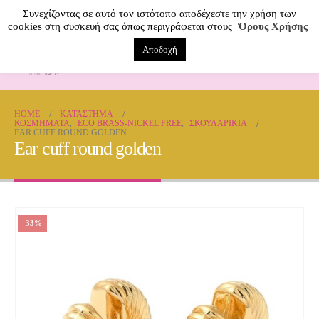
Συνεχίζοντας σε αυτό τον ιστότοπο αποδέχεστε την χρήση των
cookies στη συσκευή σας όπως περιγράφεται στους
Όρους Χρήσης
Αποδοχή
0
HOME
ΚΑΤΆΣΤΗΜΑ
ΚΟΣΜΗΜΑΤΑ
,
ECO BRASS-NICKEL FREE
,
ΣΚΟΥΛΑΡΊΚΙΑ
EAR CUFF ROUND GOLDEN
Ear cuff round golden
-33%