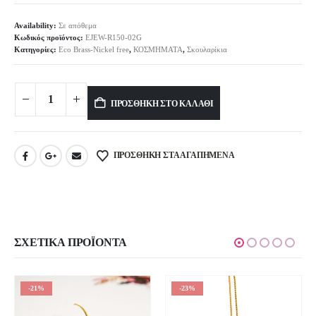
Availability:
Σε απόθεμα
Κωδικός προϊόντος:
EJEW-R150-02G
Κατηγορίες:
Eco Brass-Nickel free
,
ΚΟΣΜΗΜΑΤΑ
,
Σκουλαρίκια
Alternative:
ΠΡΟΣΘΉΚΗ ΣΤΟ ΚΑΛΆΘΙ
ΠΡΟΣΘΉΚΗ ΣΤΑ ΑΓΑΠΗΜΈΝΑ
ΣΧΕΤΙΚΆ ΠΡΟΪΌΝΤΑ
-21%
-23%