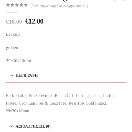
( Δεν υπάρχει καμία αξιολόγηση ακόμη. )
0
out of 5
Original
Η
€
12.00
€
18.00
price
τρέχουσα
was:
τιμή
Ear cuff
€18.00.
είναι:
golden
€12.00.
29x30x10mm
ΠΕΡΙΓΡΑΦΉ
Rack Plating Brass Textured Round Cuff Earrings, Long-Lasting
Plated, Cadmium Free & Lead Free, Real 18K Gold Plated,
29x30x10mm
ΑΞΙΟΛΟΓΉΣΕΙΣ (0)