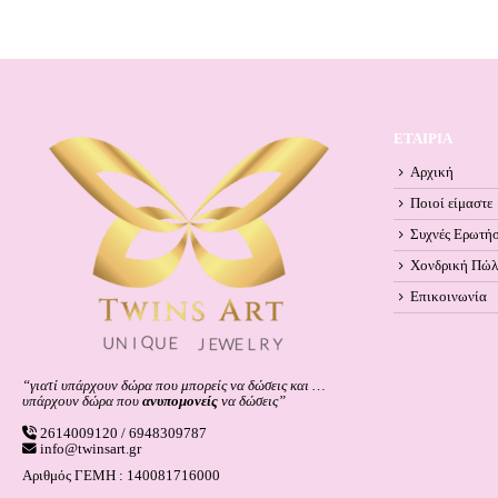
ΕΤΑΙΡΙΑ
Αρχική
Ποιοί είμαστε
Συχνές Ερωτήσ
Χονδρική Πώ
Επικοινωνία
“γιατί υπάρχουν δώρα που μπορείς να δώσεις και …
υπάρχουν δώρα που
ανυπομονείς
να δώσεις”
2614009120 / 6948309787
info@twinsart.gr
Αριθμός ΓΕΜΗ : 140081716000