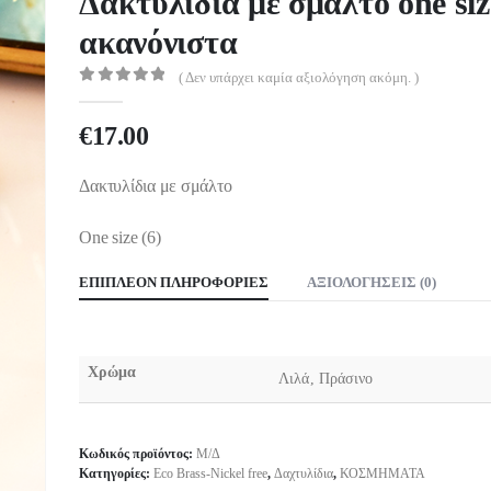
Δακτυλίδια με σμάλτο one siz
ακανόνιστα
( Δεν υπάρχει καμία αξιολόγηση ακόμη. )
0
out of 5
€
17.00
Δακτυλίδια με σμάλτο
One size (6)
ΕΠΙΠΛΈΟΝ ΠΛΗΡΟΦΟΡΊΕΣ
ΑΞΙΟΛΟΓΉΣΕΙΣ (0)
Χρώμα
Λιλά, Πράσινο
Κωδικός προϊόντος:
Μ/Δ
Κατηγορίες:
Eco Brass-Nickel free
,
Δαχτυλίδια
,
ΚΟΣΜΗΜΑΤΑ