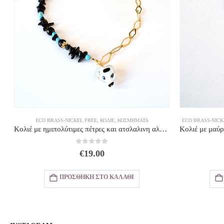
ECO BRASS-NICKEL FREE
,
ΚΟΛΙΈ
,
ΚΟΣΜΗΜΑΤΑ
ECO BRASS-NICKE
Κολιέ με ημιπολύτιμες πέτρες και ατσλαλινη αλυσίδα γυάλινη καρδιά
0
out of 5
€
19.00
ΠΡΟΣΘΉΚΗ ΣΤΟ ΚΑΛΆΘΙ