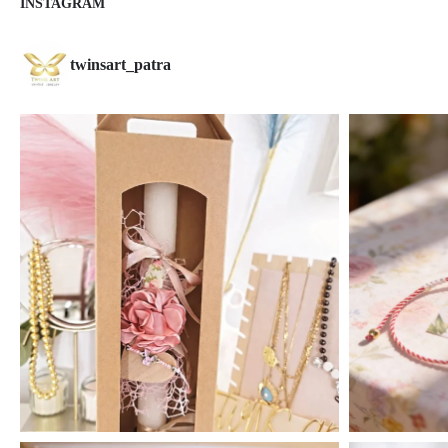
INSTAGRAM
twinsart_patra