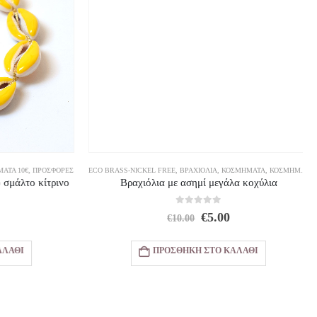
ΤΑ 10€
,
ΠΡΟΣΦΟΡΕΣ
ECO BRASS-NICKEL FREE
,
ΒΡΑΧΙΌΛΙΑ
,
ΚΟΣΜΗΜΑΤΑ
,
ΚΟΣΜΉΜΑΤΑ 5€
σμάλτο κίτρινο
Βραχιόλια με ασημί μεγάλα κοχύλια
0
out of 5
l
Η
Original
Η
€
5.00
€
10.00
ρέχουσα
price
τρέχουσα
ιμή
was:
τιμή
ΛΆΘΙ
ΠΡΟΣΘΉΚΗ ΣΤΟ ΚΑΛΆΘΙ
ίναι:
€10.00.
είναι:
10.00.
€5.00.