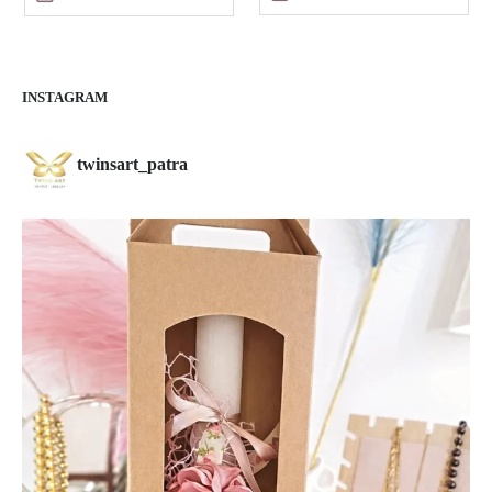
€20.00.
.
€20.00.
INSTAGRAM
twinsart_patra