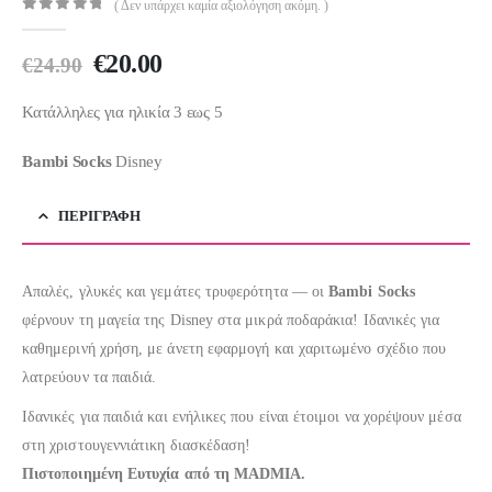
( Δεν υπάρχει καμία αξιολόγηση ακόμη. )
0
out of 5
Original
Η
€
20.00
€
24.90
price
τρέχουσα
was:
τιμή
Κατάλληλες για ηλικία 3 εως 5
€24.90.
είναι:
Bambi Socks
Disney
€20.00.
ΠΕΡΙΓΡΑΦΉ
Απαλές, γλυκές και γεμάτες τρυφερότητα — οι
Bambi Socks
φέρνουν τη μαγεία της Disney στα μικρά ποδαράκια! Ιδανικές για
καθημερινή χρήση, με άνετη εφαρμογή και χαριτωμένο σχέδιο που
λατρεύουν τα παιδιά.
Ιδανικές για παιδιά και ενήλικες που είναι έτοιμοι να χορέψουν μέσα
στη χριστουγεννιάτικη διασκέδαση!
Πιστοποιημένη Ευτυχία από τη MADMIA.