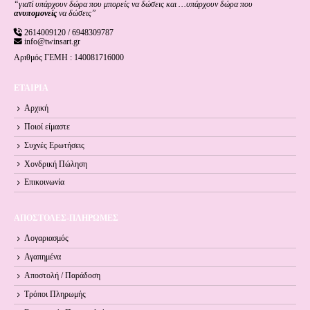
“γιατί υπάρχουν δώρα που μπορείς να δώσεις και …υπάρχουν δώρα που
ανυπομονείς
να δώσεις”
2614009120 / 6948309787
info@twinsart.gr
Αριθμός ΓΕΜΗ : 140081716000
ΕΤΑΙΡΙΑ
Αρχική
Ποιοί είμαστε
Συχνές Ερωτήσεις
Χονδρική Πώληση
Επικοινωνία
ΑΠΟΣΤΟΛΕΣ-ΠΛΗΡΩΜΕΣ
Λογαριασμός
Αγαπημένα
Αποστολή / Παράδοση
Τρόποι Πληρωμής