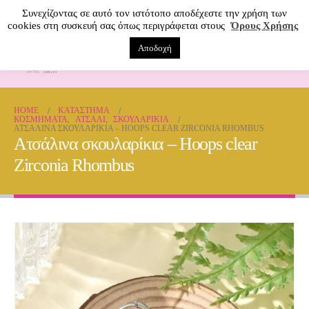
Συνεχίζοντας σε αυτό τον ιστότοπο αποδέχεστε την χρήση των
cookies στη συσκευή σας όπως περιγράφεται στους
Όρους Χρήσης
Αποδοχή
0
HOME
ΚΑΤΆΣΤΗΜΑ
ΚΟΣΜΗΜΑΤΑ
,
ΑΤΣΆΛΙ
,
ΣΚΟΥΛΑΡΊΚΙΑ
ΑΤΣΆΛΙΝΑ ΣΚΟΥΛΑΡΊΚΙΑ – HOOPS CLEAR ZIRCONIA RHOMBUS
Ατσάλινα σκουλαρίκια – Hoops clear
Zirconia Rhombus