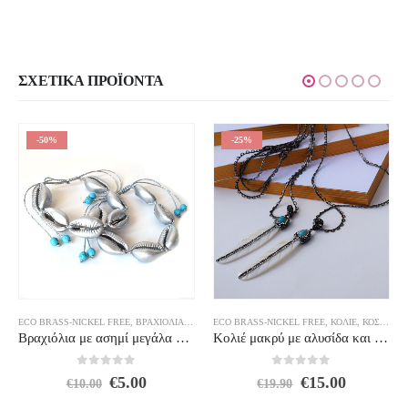
ΣΧΕΤΙΚΆ ΠΡΟΪΌΝΤΑ
-50%
-25%
,
ΣΚΟΥΛΑΡΊΚΙΑ
ECO BRASS-NICKEL FREE
,
ΒΡΑΧΙΌΛΙΑ
,
ΚΟΣΜΗΜΑΤΑ
ECO BRASS-NICKEL FREE
,
ΚΟΣΜΉΜΑΤΑ 5€
,
ΠΡΟΣΦΟΡΕΣ
,
ΚΟΛΙΈ
,
ΚΟΣΜΗΜΑΤΑ
Βραχιόλια με ασημί μεγάλα κοχύλια
Κολιέ μακρύ με αλυσίδα και μεγάλο μοτίφ φτερό φίλντισι και τυρκουάζ
0
out of 5
0
out of 5
Original
Η
Original
Η
€
5.00
€
15.00
€
10.00
€
19.90
σα
price
τρέχουσα
price
τρέχουσ