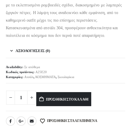
με το εκλεπτυσμένο ρομβοειδές σχέδιο, διακοσμημένο με λαμπερές
ζιργκόν πέτρες. Η λάμψη τους αναδεικνύει κάθε εμφάνιση, από το
καθημερινό outfit μέχρι τις πιο επίσημες περιστάσεις.
Κατασκευασμένα από ατσάλι 304, προσφέρουν ανθεκτικότητα και
πολυτέλεια σε κόσμημα που δεν περνά ποτέ απαρατήρητο.
ΑΞΙΟΛΟΓΉΣΕΙΣ (0)
Availability:
Σε απόθεμα
Κωδικός προϊόντος:
A25E20
Κατηγορίες:
Ατσάλι
,
ΚΟΣΜΗΜΑΤΑ
,
Σκουλαρίκια
Alternative:
ΠΡΟΣΘΉΚΗ ΣΤΟ ΚΑΛΆΘΙ
ΠΡΟΣΘΉΚΗ ΣΤΑ ΑΓΑΠΗΜΈΝΑ