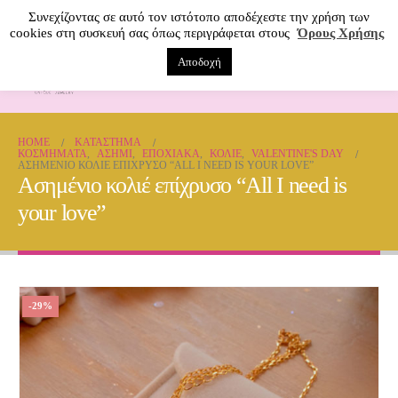
Συνεχίζοντας σε αυτό τον ιστότοπο αποδέχεστε την χρήση των
cookies στη συσκευή σας όπως περιγράφεται στους
Όρους Χρήσης
Αποδοχή
0
HOME
ΚΑΤΆΣΤΗΜΑ
ΚΟΣΜΗΜΑΤΑ
,
ΑΣΉΜΙ
,
ΕΠΟΧΙΑΚΑ
,
ΚΟΛΙΈ
,
VALENTINE'S DAY
ΑΣΗΜΈΝΙΟ ΚΟΛΙΈ ΕΠΊΧΡΥΣΟ “ALL I NEED IS YOUR LOVE”
Ασημένιο κολιέ επίχρυσο “All I need is
your love”
-29%