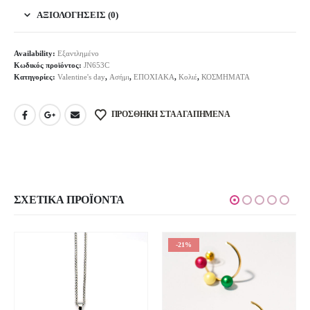
ΑΞΙΟΛΟΓΉΣΕΙΣ (0)
Availability:
Εξαντλημένο
Κωδικός προϊόντος:
JN653C
Κατηγορίες:
Valentine's day
,
Ασήμι
,
ΕΠΟΧΙΑΚΑ
,
Κολιέ
,
ΚΟΣΜΗΜΑΤΑ
ΠΡΟΣΘΉΚΗ ΣΤΑ ΑΓΑΠΗΜΈΝΑ
ΣΧΕΤΙΚΆ ΠΡΟΪΌΝΤΑ
-21%