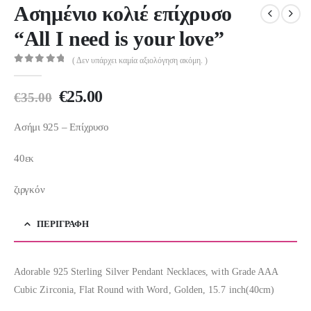
Ασημένιο κολιέ επίχρυσο
“All I need is your love”
( Δεν υπάρχει καμία αξιολόγηση ακόμη. )
0
out of 5
Original
Η
€
25.00
€
35.00
price
τρέχουσα
was:
τιμή
Ασήμι 925 – Επίχρυσο
€35.00.
είναι:
40εκ
€25.00.
ζιργκόν
ΠΕΡΙΓΡΑΦΉ
Adorable 925 Sterling Silver Pendant Necklaces, with Grade AAA
Cubic Zirconia, Flat Round with Word, Golden, 15.7 inch(40cm)