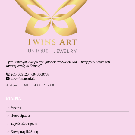
“γιατί υπάρχουν δώρα που μπορείς να δώσεις και …υπάρχουν δώρα που
ανυπομονείς
να δώσεις”
2614009120 / 6948309787
info@twinsart.gr
Αριθμός ΓΕΜΗ : 140081716000
ΕΤΑΙΡΙΑ
Αρχική
Ποιοί είμαστε
Συχνές Ερωτήσεις
Χονδρική Πώληση