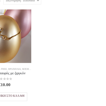
:
 FREE
,
ΒΡΑΧΙΌΛΙΑ
,
ΚΟΣΜΗΜΑΤΑ
ταυρός με ζιργκόν
out of 5
€
10.00
ΉΚΗ ΣΤΟ ΚΑΛΆΘΙ