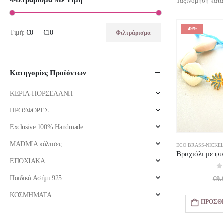
Φιλτράρισμα Με Τιμή
Ταξινόμηση κατά
-49%
Τιμή:
€0
—
€10
Φιλτράρισμα
Ελάχιστη
Μέγιστη
τιμή
τιμή
Κατηγορίες Προϊόντων
ΚΕΡΙΑ-ΠΟΡΣΕΛΑΝΗ
ΠΡΟΣΦΟΡΕΣ
Exclusive 100% Handmade
MADMIA κάλτσες
ECO BRASS-NICKEL
ΕΠΟΧΙΑΚΑ
0
Παιδικά Ασήμι 925
€
9.
ΚΟΣΜΗΜΑΤΑ
ΠΡΟΣΘ