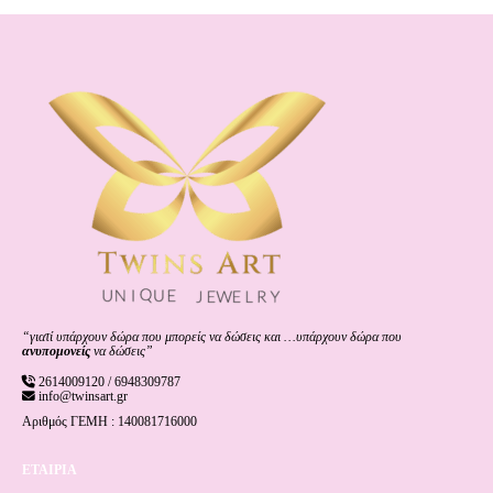
“γιατί υπάρχουν δώρα που μπορείς να δώσεις και …υπάρχουν δώρα που
ανυπομονείς
να δώσεις”
2614009120 / 6948309787
info@twinsart.gr
Αριθμός ΓΕΜΗ : 140081716000
ΕΤΑΙΡΙΑ