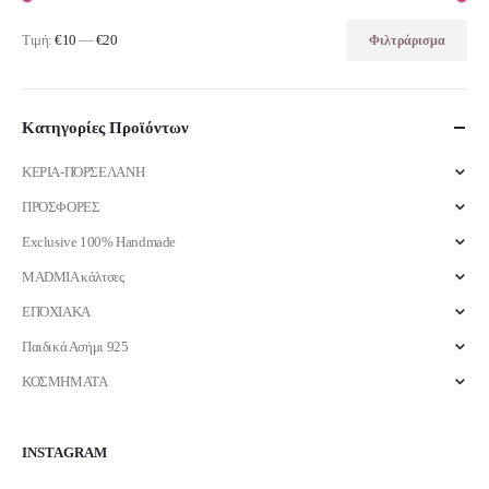
Τιμή:
€10
—
€20
Φιλτράρισμα
Ελάχιστη
Μέγιστη
τιμή
τιμή
Κατηγορίες Προϊόντων
ΚΕΡΙΑ-ΠΟΡΣΕΛΑΝΗ
ΠΡΟΣΦΟΡΕΣ
Exclusive 100% Handmade
MADMIA κάλτσες
ΕΠΟΧΙΑΚΑ
Παιδικά Ασήμι 925
ΚΟΣΜΗΜΑΤΑ
INSTAGRAM