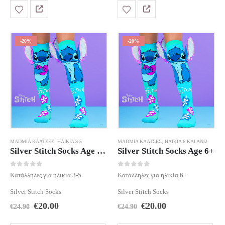
-20%
-20%
MADMIA ΚΆΛΤΣΕΣ
,
ΗΛΙΚΊΑ 3-5
MADMIA ΚΆΛΤΣΕΣ
,
ΗΛΙΚΊΑ 6 ΚΑΙ ΆΝΩ
Silver Stitch Socks Age 3-5
Silver Stitch Socks Age 6+
0
out of 5
0
out of 5
Κατάλληλες για ηλικία 3-5
Κατάλληλες για ηλικία 6+
Silver Stitch Socks
Silver Stitch Socks
Original
Η
Original
Η
€
20.00
€
20.00
€
24.90
€
24.90
price
τρέχουσα
price
τρέχουσα
was:
τιμή
was:
τιμή