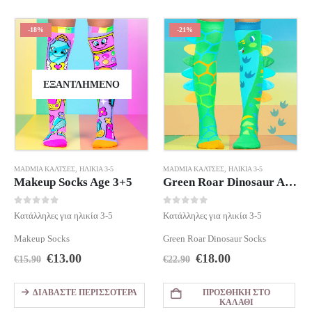
-18%
-21%
ΕΞΑΝΤΛΗΜΈΝΟ
MADMIA ΚΆΛΤΣΕΣ
,
ΗΛΙΚΊΑ 3-5
MADMIA ΚΆΛΤΣΕΣ
,
ΗΛΙΚΊΑ 3-5
Makeup Socks Age 3+5
Green Roar Dinosaur Age 3-5
0
out of 5
0
out of 5
Κατάλληλες για ηλικία 3-5
Κατάλληλες για ηλικία 3-5
Makeup Socks
Green Roar Dinosaur Socks
Original
Η
Original
Η
€
13.00
€
18.00
€
15.90
€
22.90
price
τρέχουσα
price
τρέχουσα
was:
τιμή
was:
τιμή
ΔΙΑΒΆΣΤΕ ΠΕΡΙΣΣΌΤΕΡΑ
ΠΡΟΣΘΉΚΗ ΣΤΟ
€15.90.
είναι:
€22.90.
είναι:
ΚΑΛΆΘΙ
€13.00.
€18.00.