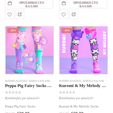
ΠΡΟΣΘΉΚΗ ΣΤΟ
ΠΡΟΣΘΉΚΗ ΣΤΟ
€24.90.
είναι:
€24.90.
είναι:
ΚΑΛΆΘΙ
ΚΑΛΆΘΙ
€20.00.
€20.00.
-20%
-20%
MADMIA ΚΆΛΤΣΕΣ
,
ΗΛΙΚΊΑ 6 ΚΑΙ ΆΝΩ
MADMIA ΚΆΛΤΣΕΣ
,
ΗΛΙΚΊΑ 6 ΚΑΙ ΆΝΩ
Peppa Pig Fairy Socks Age 6+
Kuromi & My Melody Socks Age 6+
0
out of 5
0
out of 5
Κατάλληλες για ηλικία 6+
Κατάλληλες για ηλικία 6+
Peppa Pig Fairy Socks
Kuromi & My Melody Socks