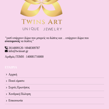
“γιατί υπάρχουν δώρα που μπορείς να δώσεις και …υπάρχουν δώρα που
ανυπομονείς
να δώσεις”
2614009120 / 6948309787
info@twinsart.gr
Αριθμός ΓΕΜΗ : 140081716000
ΕΤΑΙΡΙΑ
Αρχική
Ποιοί είμαστε
Συχνές Ερωτήσεις
Χονδρική Πώληση
Επικοινωνία