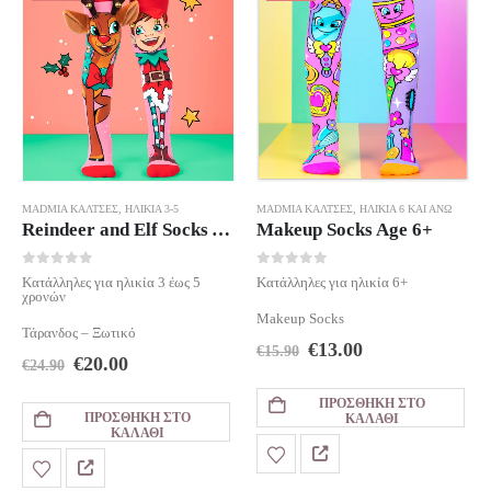
MADMIA ΚΆΛΤΣΕΣ
,
ΗΛΙΚΊΑ 3-5
MADMIA ΚΆΛΤΣΕΣ
,
ΗΛΙΚΊΑ 6 ΚΑΙ ΆΝΩ
Reindeer and Elf Socks Age 3-5
Makeup Socks Age 6+
0
out of 5
0
out of 5
Κατάλληλες για ηλικία 3 έως 5
Κατάλληλες για ηλικία 6+
χρονών
Makeup Socks
Τάρανδος – Ξωτικό
Original
Η
€
13.00
€
15.90
Original
Η
€
20.00
€
24.90
price
τρέχουσα
price
τρέχουσα
was:
τιμή
was:
τιμή
ΠΡΟΣΘΉΚΗ ΣΤΟ
€15.90.
είναι:
ΠΡΟΣΘΉΚΗ ΣΤΟ
€24.90.
είναι:
ΚΑΛΆΘΙ
€13.00.
ΚΑΛΆΘΙ
€20.00.