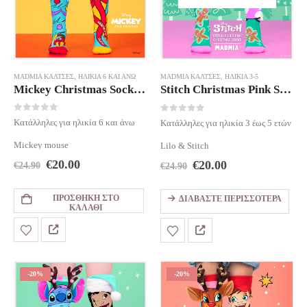
MADMIA ΚΆΛΤΣΕΣ
,
ΗΛΙΚΊΑ 6 ΚΑΙ ΆΝΩ
MADMIA ΚΆΛΤΣΕΣ
,
ΗΛΙΚΊΑ 3-5
Mickey Christmas Socks Age 6
Stitch Christmas Pink Socks Age 3-5
0
out of 5
0
out of 5
Κατάλληλες για ηλικία 6 και άνω
Κατάλληλες για ηλικία 3 έως 5 ετών
Mickey mouse
Lilo & Stitch
Original
Η
Original
Η
€
20.00
€
20.00
€
24.90
€
24.90
price
τρέχουσα
price
τρέχουσα
was:
τιμή
was:
τιμή
ΠΡΟΣΘΉΚΗ ΣΤΟ
ΔΙΑΒΆΣΤΕ ΠΕΡΙΣΣΌΤΕΡΑ
€24.90.
είναι:
€24.90.
είναι:
ΚΑΛΆΘΙ
€20.00.
€20.00.
-20%
-20%