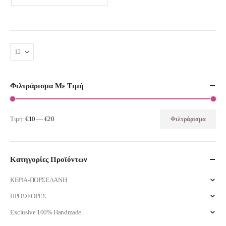
Φιλτράρισμα Με Τιμή
Τιμή:
€10
—
€20
Φιλτράρισμα
Ελάχιστη
Μέγιστη
τιμή
τιμή
Κατηγορίες Προϊόντων
ΚΕΡΙΑ-ΠΟΡΣΕΛΑΝΗ
ΠΡΟΣΦΟΡΕΣ
Exclusive 100% Handmade