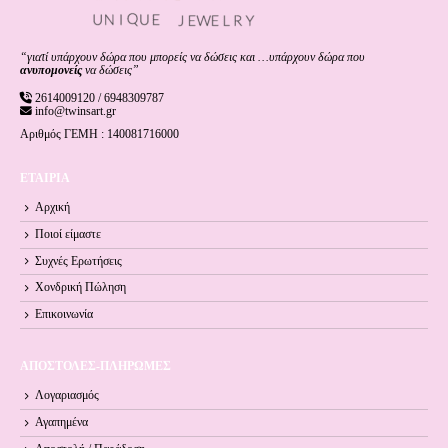
“γιατί υπάρχουν δώρα που μπορείς να δώσεις και …υπάρχουν δώρα που
ανυπομονείς
να δώσεις”
2614009120 / 6948309787
info@twinsart.gr
Αριθμός ΓΕΜΗ : 140081716000
ΕΤΑΙΡΙΑ
Αρχική
Ποιοί είμαστε
Συχνές Ερωτήσεις
Χονδρική Πώληση
Επικοινωνία
ΑΠΟΣΤΟΛΕΣ-ΠΛΗΡΩΜΕΣ
Λογαριασμός
Αγαπημένα