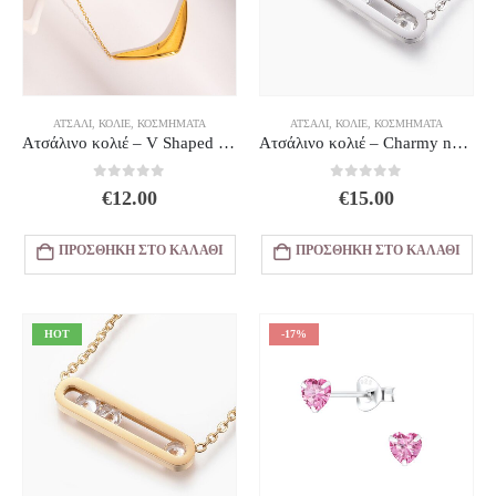
ΑΤΣΆΛΙ
,
ΚΟΛΙΈ
,
ΚΟΣΜΗΜΑΤΑ
ΑΤΣΆΛΙ
,
ΚΟΛΙΈ
,
ΚΟΣΜΗΜΑΤΑ
Ατσάλινο κολιέ – V Shaped Golden
Ατσάλινο κολιέ – Charmy necklace Zirconia Silver
0
out of 5
0
out of 5
€
12.00
€
15.00
ΠΡΟΣΘΉΚΗ ΣΤΟ ΚΑΛΆΘΙ
ΠΡΟΣΘΉΚΗ ΣΤΟ ΚΑΛΆΘΙ
HOT
-17%