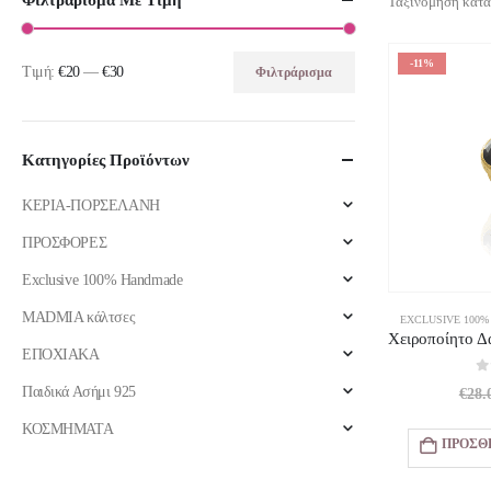
Φιλτράρισμα Με Τιμή
Ταξινόμηση κατά
-11%
Τιμή:
€20
—
€30
Φιλτράρισμα
Ελάχιστη
Μέγιστη
τιμή
τιμή
Κατηγορίες Προϊόντων
ΚΕΡΙΑ-ΠΟΡΣΕΛΑΝΗ
ΠΡΟΣΦΟΡΕΣ
Exclusive 100% Handmade
MADMIA κάλτσες
EXCLUSIVE 100
ΕΠΟΧΙΑΚΑ
0
Παιδικά Ασήμι 925
€
28.
ΚΟΣΜΗΜΑΤΑ
ΠΡΟΣΘ