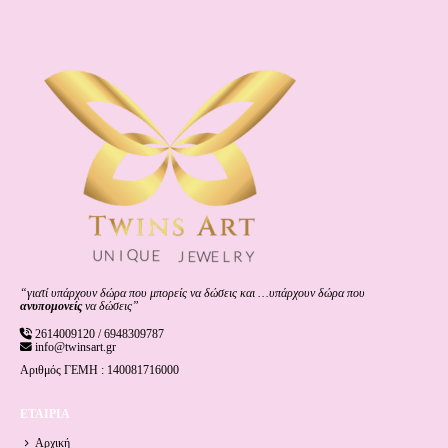
“γιατί υπάρχουν δώρα που μπορείς να δώσεις και …υπάρχουν δώρα που
ανυπομονείς
να δώσεις”
2614009120 / 6948309787
info@twinsart.gr
Αριθμός ΓΕΜΗ : 140081716000
ΕΤΑΙΡΙΑ
Αρχική