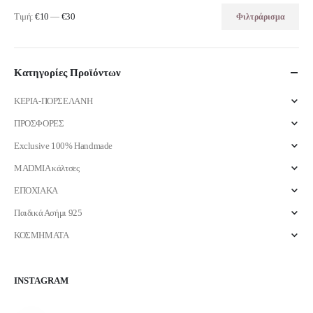
Τιμή:
€10
—
€30
Φιλτράρισμα
Ελάχιστη
Μέγιστη
τιμή
τιμή
Κατηγορίες Προϊόντων
ΚΕΡΙΑ-ΠΟΡΣΕΛΑΝΗ
ΠΡΟΣΦΟΡΕΣ
Exclusive 100% Handmade
MADMIA κάλτσες
ΕΠΟΧΙΑΚΑ
Παιδικά Ασήμι 925
ΚΟΣΜΗΜΑΤΑ
INSTAGRAM