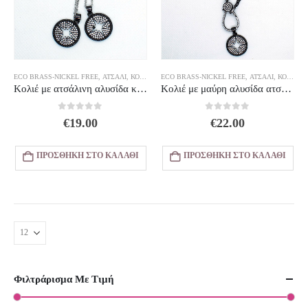
ECO BRASS-NICKEL FREE
,
ΑΤΣΆΛΙ
,
ΚΟΛΙΈ
,
ΚΟΛΙΈ
ECO BRASS-NICKEL FREE
,
ΚΟΣΜΗΜΑΤΑ
,
ΑΤΣΆΛΙ
,
ΚΟΛΙΈ
,
Κ
Κολιέ με ατσάλινη αλυσίδα και μαύρο μοτίφ αστέρι με ζιργκόν
Κολιέ με μαύρη αλυσίδα ατσάλινη και αστέρι με ζιρκόν
0
out of 5
0
out of 5
€
19.00
€
22.00
ΠΡΟΣΘΉΚΗ ΣΤΟ ΚΑΛΆΘΙ
ΠΡΟΣΘΉΚΗ ΣΤΟ ΚΑΛΆΘΙ
Φιλτράρισμα Με Τιμή