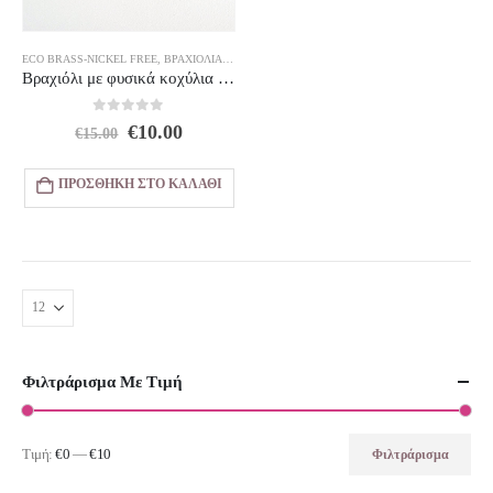
ECO BRASS-NICKEL FREE
,
ΒΡΑΧΙΌΛΙΑ
,
ΚΟΣΜΗΜΑΤΑ
,
ΚΟΣΜΉΜΑΤΑ 10€
,
ΠΡΟΣΦΟΡΕΣ
Βραχιόλι με φυσικά κοχύλια μαύρα και μοτίφ αστερία
0
out of 5
Original
Η
€
10.00
€
15.00
price
τρέχουσα
was:
τιμή
ΠΡΟΣΘΉΚΗ ΣΤΟ ΚΑΛΆΘΙ
€15.00.
είναι:
€10.00.
Φιλτράρισμα Με Τιμή
Τιμή:
€0
—
€10
Φιλτράρισμα
Ελάχιστη
Μέγιστη