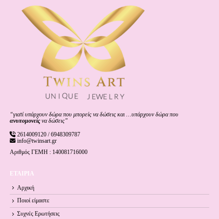
“γιατί υπάρχουν δώρα που μπορείς να δώσεις και …υπάρχουν δώρα που
ανυπομονείς
να δώσεις”
2614009120 / 6948309787
info@twinsart.gr
Αριθμός ΓΕΜΗ : 140081716000
ΕΤΑΙΡΙΑ
Αρχική
Ποιοί είμαστε
Συχνές Ερωτήσεις