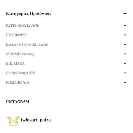
τιμή
τιμή
Κατηγορίες Προϊόντων
ΚΕΡΙΑ-ΠΟΡΣΕΛΑΝΗ
ΠΡΟΣΦΟΡΕΣ
Exclusive 100% Handmade
MADMIA κάλτσες
ΕΠΟΧΙΑΚΑ
Παιδικά Ασήμι 925
ΚΟΣΜΗΜΑΤΑ
INSTAGRAM
twinsart_patra