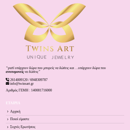
“γιατί υπάρχουν δώρα που μπορείς να δώσεις και …υπάρχουν δώρα που
ανυπομονείς
να δώσεις”
2614009120 / 6948309787
info@twinsart.gr
Αριθμός ΓΕΜΗ : 140081716000
ΕΤΑΙΡΙΑ
Αρχική
Ποιοί είμαστε
Συχνές Ερωτήσεις