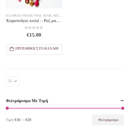
ECO BRASS-NICKEL FREE
,
ΚΟΛΙΈ
,
ΚΟΣΜΗΜΑΤΑ
Χειροποίητο κολιέ – Ροζ μαντήλι με charms Σχέδιο 1
0
out of 5
€
15.00
ΠΡΟΣΘΉΚΗ ΣΤΟ ΚΑΛΆΘΙ
Φιλτράρισμα Με Τιμή
Τιμή:
€10
—
€20
Φιλτράρισμα
Ελάχιστη
Μέγιστη