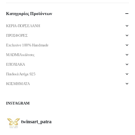
τιμή
τιμή
Κατηγορίες Προϊόντων
ΚΕΡΙΑ-ΠΟΡΣΕΛΑΝΗ
ΠΡΟΣΦΟΡΕΣ
Exclusive 100% Handmade
MADMIA κάλτσες
ΕΠΟΧΙΑΚΑ
Παιδικά Ασήμι 925
ΚΟΣΜΗΜΑΤΑ
INSTAGRAM
twinsart_patra