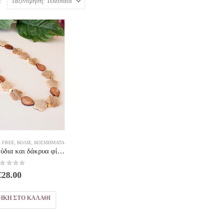
:
L FREE
,
ΚΟΛΙΈ
,
ΚΟΣΜΗΜΑΤΑ
Κολιέ με λουλούδια και δάκρυα φίλντισι σε γήινους χρωματισμούς
out of 5
€
28.00
ΉΚΗ ΣΤΟ ΚΑΛΆΘΙ