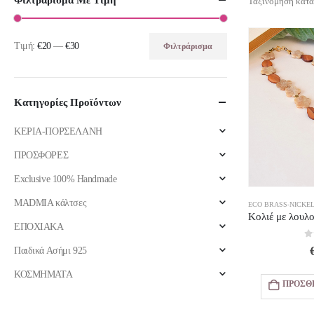
Φιλτράρισμα Με Τιμή
Ταξινόμηση κατά
Τιμή:
€20
—
€30
Φιλτράρισμα
Ελάχιστη
Μέγιστη
τιμή
τιμή
Κατηγορίες Προϊόντων
ΚΕΡΙΑ-ΠΟΡΣΕΛΑΝΗ
ΠΡΟΣΦΟΡΕΣ
Exclusive 100% Handmade
MADMIA κάλτσες
ECO BRASS-NICKE
ΕΠΟΧΙΑΚΑ
0
Παιδικά Ασήμι 925
ΚΟΣΜΗΜΑΤΑ
ΠΡΟΣΘ