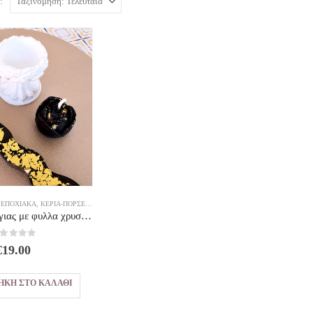
:
,
ΕΠΟΧΙΑΚΑ
,
ΚΕΡΙΑ-ΠΟΡΣΕΛΑΝΗ
,
ΠΑΣΧΑΛΙΝΆ 2026
Μαύρο κερί σόγιας με φυλλα χρυσού σετ 3 τμχ
out of 5
€
19.00
ΉΚΗ ΣΤΟ ΚΑΛΆΘΙ