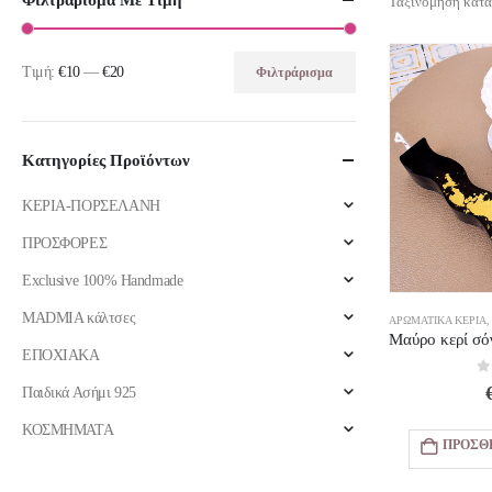
Φιλτράρισμα Με Τιμή
Ταξινόμηση κατά
Τιμή:
€10
—
€20
Φιλτράρισμα
Ελάχιστη
Μέγιστη
τιμή
τιμή
Κατηγορίες Προϊόντων
ΚΕΡΙΑ-ΠΟΡΣΕΛΑΝΗ
ΠΡΟΣΦΟΡΕΣ
Exclusive 100% Handmade
MADMIA κάλτσες
ΑΡΩΜΑΤΙΚΆ ΚΕΡΙΆ
ΕΠΟΧΙΑΚΑ
0
Παιδικά Ασήμι 925
ΚΟΣΜΗΜΑΤΑ
ΠΡΟΣΘ