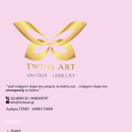
“γιατί υπάρχουν δώρα που μπορείς να δώσεις και …υπάρχουν δώρα που
ανυπομονείς
να δώσεις”
2614009120 / 6948309787
info@twinsart.gr
Αριθμός ΓΕΜΗ : 140081716000
ΕΤΑΙΡΙΑ
Αρχική