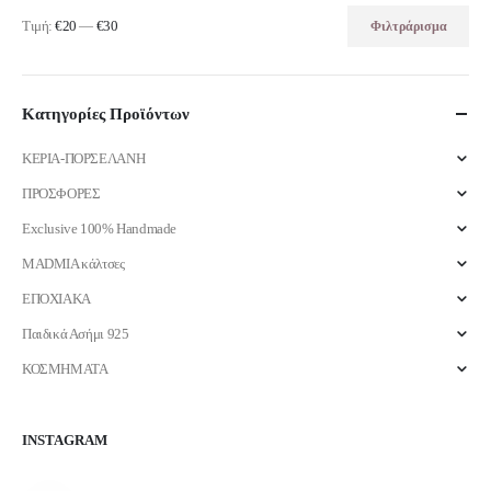
Τιμή:
€20
—
€30
Φιλτράρισμα
Ελάχιστη
Μέγιστη
τιμή
τιμή
Κατηγορίες Προϊόντων
ΚΕΡΙΑ-ΠΟΡΣΕΛΑΝΗ
ΠΡΟΣΦΟΡΕΣ
Exclusive 100% Handmade
MADMIA κάλτσες
ΕΠΟΧΙΑΚΑ
Παιδικά Ασήμι 925
ΚΟΣΜΗΜΑΤΑ
INSTAGRAM