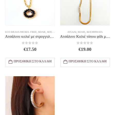
ECO BRASS-NICKEL FREE
,
ΚΟΛΙΈ
,
ΚΟΣΜΗΜΑΤΑ
ΑΤΣΆΛΙ
,
ΚΟΛΙΈ
,
ΚΟΣΜΗΜΑΤΑ
Ατσάλινο κολιέ με στρογγυλό μοτίφ από μαύρα κρύσταλλα
Ατσάλινο Κολιέ τύπου φίδι με ζιργκόν κρύσταλλα διάφανα
0
out of 5
0
out of 5
€
17.50
€
19.00
ΠΡΟΣΘΉΚΗ ΣΤΟ ΚΑΛΆΘΙ
ΠΡΟΣΘΉΚΗ ΣΤΟ ΚΑΛΆΘΙ