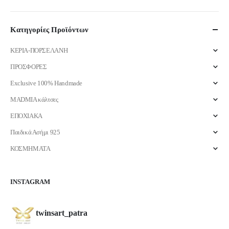
τιμή
τιμή
Κατηγορίες Προϊόντων
ΚΕΡΙΑ-ΠΟΡΣΕΛΑΝΗ
ΠΡΟΣΦΟΡΕΣ
Exclusive 100% Handmade
MADMIA κάλτσες
ΕΠΟΧΙΑΚΑ
Παιδικά Ασήμι 925
ΚΟΣΜΗΜΑΤΑ
INSTAGRAM
twinsart_patra