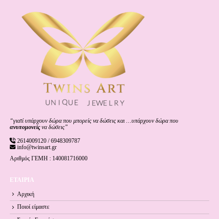
“γιατί υπάρχουν δώρα που μπορείς να δώσεις και …υπάρχουν δώρα που
ανυπομονείς
να δώσεις”
2614009120 / 6948309787
info@twinsart.gr
Αριθμός ΓΕΜΗ : 140081716000
ΕΤΑΙΡΙΑ
Αρχική
Ποιοί είμαστε