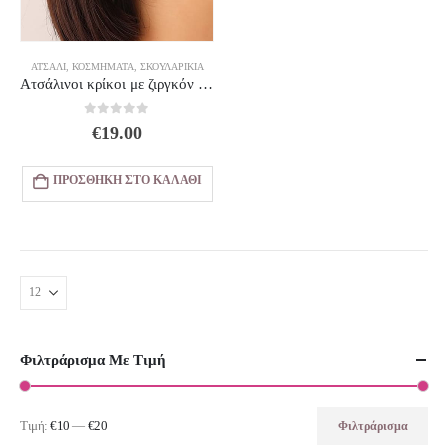
ΑΤΣΆΛΙ
,
ΚΟΣΜΗΜΑΤΑ
,
ΣΚΟΥΛΑΡΊΚΙΑ
Ατσάλινοι κρίκοι με ζιργκόν κρύσταλλα
0
out of 5
€
19.00
ΠΡΟΣΘΉΚΗ ΣΤΟ ΚΑΛΆΘΙ
Φιλτράρισμα Με Τιμή
Τιμή:
€10
—
€20
Φιλτράρισμα
Ελάχιστη
Μέγιστη