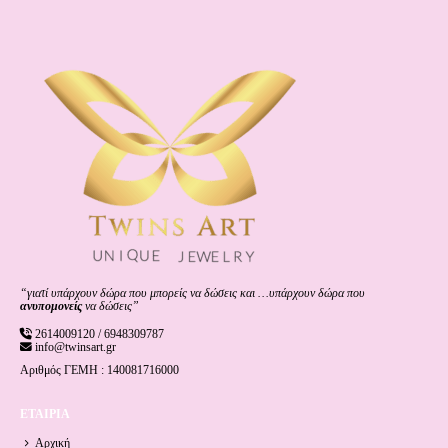
“γιατί υπάρχουν δώρα που μπορείς να δώσεις και …υπάρχουν δώρα που
ανυπομονείς
να δώσεις”
2614009120 / 6948309787
info@twinsart.gr
Αριθμός ΓΕΜΗ : 140081716000
ΕΤΑΙΡΙΑ
Αρχική