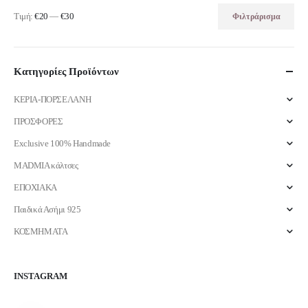
Τιμή:
€20
—
€30
Φιλτράρισμα
Ελάχιστη
Μέγιστη
τιμή
τιμή
Κατηγορίες Προϊόντων
ΚΕΡΙΑ-ΠΟΡΣΕΛΑΝΗ
ΠΡΟΣΦΟΡΕΣ
Exclusive 100% Handmade
MADMIA κάλτσες
ΕΠΟΧΙΑΚΑ
Παιδικά Ασήμι 925
ΚΟΣΜΗΜΑΤΑ
INSTAGRAM