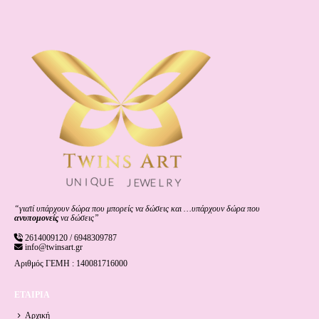
“γιατί υπάρχουν δώρα που μπορείς να δώσεις και …υπάρχουν δώρα που
ανυπομονείς
να δώσεις”
2614009120 / 6948309787
info@twinsart.gr
Αριθμός ΓΕΜΗ : 140081716000
ΕΤΑΙΡΙΑ
Αρχική