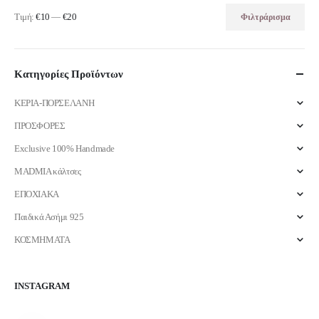
Τιμή:
€10
—
€20
Φιλτράρισμα
Ελάχιστη
Μέγιστη
τιμή
τιμή
Κατηγορίες Προϊόντων
ΚΕΡΙΑ-ΠΟΡΣΕΛΑΝΗ
ΠΡΟΣΦΟΡΕΣ
Exclusive 100% Handmade
MADMIA κάλτσες
ΕΠΟΧΙΑΚΑ
Παιδικά Ασήμι 925
ΚΟΣΜΗΜΑΤΑ
INSTAGRAM