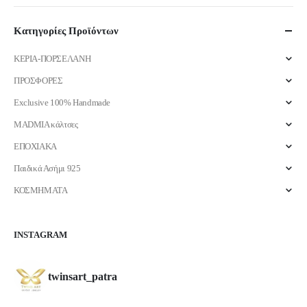
τιμή
τιμή
Κατηγορίες Προϊόντων
ΚΕΡΙΑ-ΠΟΡΣΕΛΑΝΗ
ΠΡΟΣΦΟΡΕΣ
Exclusive 100% Handmade
MADMIA κάλτσες
ΕΠΟΧΙΑΚΑ
Παιδικά Ασήμι 925
ΚΟΣΜΗΜΑΤΑ
INSTAGRAM
twinsart_patra