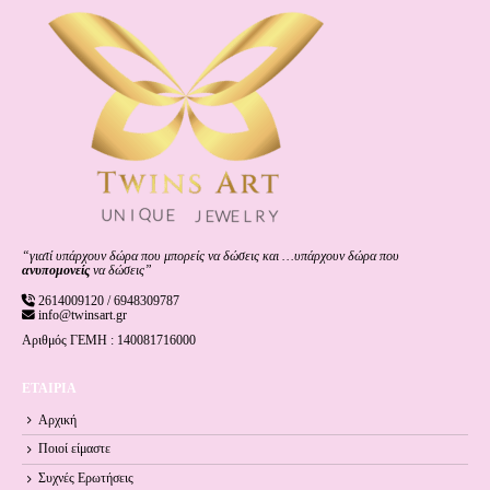
“γιατί υπάρχουν δώρα που μπορείς να δώσεις και …υπάρχουν δώρα που
ανυπομονείς
να δώσεις”
2614009120 / 6948309787
info@twinsart.gr
Αριθμός ΓΕΜΗ : 140081716000
ΕΤΑΙΡΙΑ
Αρχική
Ποιοί είμαστε
Συχνές Ερωτήσεις