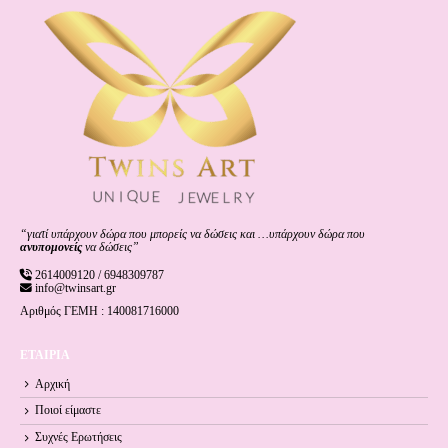
“γιατί υπάρχουν δώρα που μπορείς να δώσεις και …υπάρχουν δώρα που
ανυπομονείς
να δώσεις”
2614009120 / 6948309787
info@twinsart.gr
Αριθμός ΓΕΜΗ : 140081716000
ΕΤΑΙΡΙΑ
Αρχική
Ποιοί είμαστε
Συχνές Ερωτήσεις