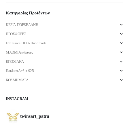
τιμή
τιμή
Κατηγορίες Προϊόντων
ΚΕΡΙΑ-ΠΟΡΣΕΛΑΝΗ
ΠΡΟΣΦΟΡΕΣ
Exclusive 100% Handmade
MADMIA κάλτσες
ΕΠΟΧΙΑΚΑ
Παιδικά Ασήμι 925
ΚΟΣΜΗΜΑΤΑ
INSTAGRAM
twinsart_patra