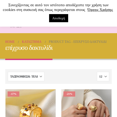
Συνεχίζοντας σε αυτό τον ιστότοπο αποδέχεστε την χρήση των
cookies στη συσκευή σας όπως περιγράφεται στους
Όρους Χρήσης
Αποδοχή
0
HOME
ΚΑΤΆΣΤΗΜΑ
PRODUCT TAG -
ΕΠΊΧΡΥΣΟ ΔΑΚΤΥΛΊΔΙ
επίχρυσο δακτυλίδι
-17%
-21%