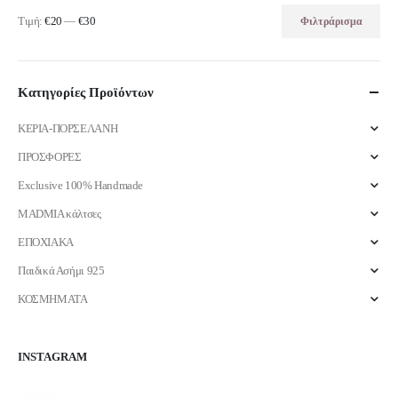
Τιμή:
€20
—
€30
Φιλτράρισμα
Ελάχιστη
Μέγιστη
τιμή
τιμή
Κατηγορίες Προϊόντων
ΚΕΡΙΑ-ΠΟΡΣΕΛΑΝΗ
ΠΡΟΣΦΟΡΕΣ
Exclusive 100% Handmade
MADMIA κάλτσες
ΕΠΟΧΙΑΚΑ
Παιδικά Ασήμι 925
ΚΟΣΜΗΜΑΤΑ
INSTAGRAM