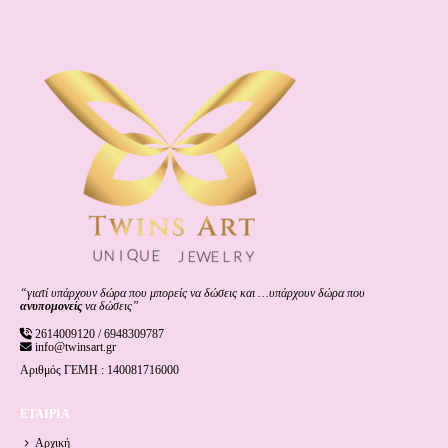
“γιατί υπάρχουν δώρα που μπορείς να δώσεις και …υπάρχουν δώρα που
ανυπομονείς
να δώσεις”
2614009120 / 6948309787
info@twinsart.gr
Αριθμός ΓΕΜΗ : 140081716000
ΕΤΑΙΡΙΑ
Αρχική