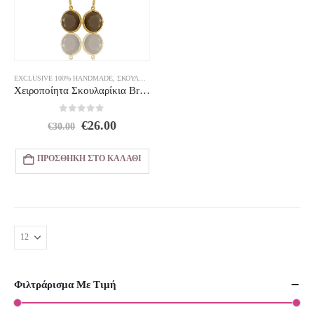
EXCLUSIVE 100% HANDMADE
,
ΣΚΟΥΛΑΡΊΚΙΑ
Χειροποίητα Σκουλαρίκια Brown Round Dangle – Επιχρυσωμένα 22K Gold Plated
0
out of 5
Original
Η
€
26.00
€
30.00
price
τρέχουσα
was:
τιμή
ΠΡΟΣΘΉΚΗ ΣΤΟ ΚΑΛΆΘΙ
€30.00.
είναι:
€26.00.
Φιλτράρισμα Με Τιμή