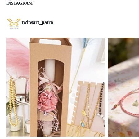
INSTAGRAM
twinsart_patra