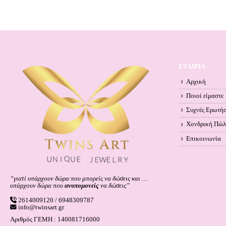
ΕΤΑΙΡΙΑ
Αρχική
Ποιοί είμαστε
Συχνές Ερωτήσ
Χονδρική Πώ
Επικοινωνία
“γιατί υπάρχουν δώρα που μπορείς να δώσεις και …
υπάρχουν δώρα που
ανυπομονείς
να δώσεις”
2614009120 / 6948309787
info@twinsart.gr
Αριθμός ΓΕΜΗ : 140081716000