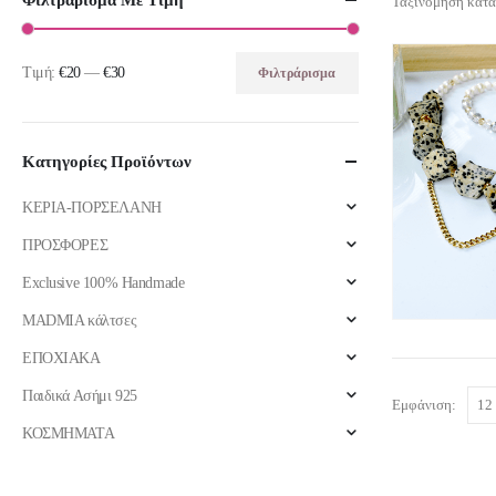
Φιλτράρισμα Με Τιμή
Ταξινόμηση κατά
Τιμή:
€20
—
€30
Φιλτράρισμα
Ελάχιστη
Μέγιστη
τιμή
τιμή
Κατηγορίες Προϊόντων
ΚΕΡΙΑ-ΠΟΡΣΕΛΑΝΗ
ΠΡΟΣΦΟΡΕΣ
Exclusive 100% Handmade
MADMIA κάλτσες
ΕΠΟΧΙΑΚΑ
Παιδικά Ασήμι 925
Εμφάνιση:
ΚΟΣΜΗΜΑΤΑ