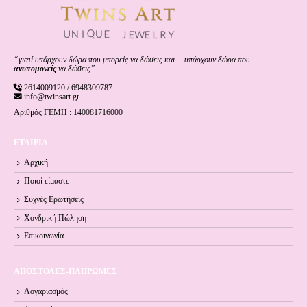
“γιατί υπάρχουν δώρα που μπορείς να δώσεις και …υπάρχουν δώρα που
ανυπομονείς
να δώσεις”
2614009120 / 6948309787
info@twinsart.gr
Αριθμός ΓΕΜΗ : 140081716000
ΕΤΑΙΡΙΑ
Αρχική
Ποιοί είμαστε
Συχνές Ερωτήσεις
Χονδρική Πώληση
Επικοινωνία
ΑΠΟΣΤΟΛΕΣ-ΠΛΗΡΩΜΕΣ
Λογαριασμός