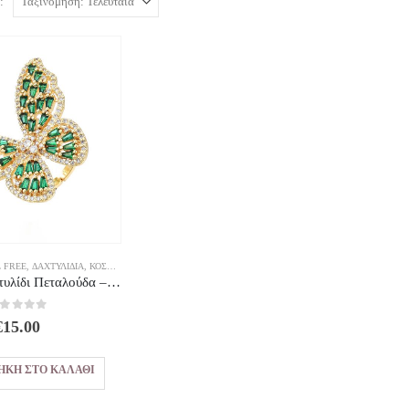
:
 FREE
,
ΔΑΧΤΥΛΊΔΙΑ
,
ΚΟΣΜΗΜΑΤΑ
Eco Brass Δακτυλίδι Πεταλούδα – Butterfly Glow open cuff 18K Gold PLated
out of 5
€
15.00
ΉΚΗ ΣΤΟ ΚΑΛΆΘΙ