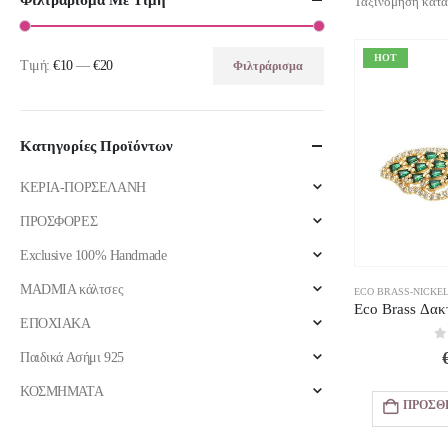
Φιλτράρισμα Με Τιμή
Ταξινόμηση κατά
HOT
Τιμή:
€10
—
€20
Φιλτράρισμα
Ελάχιστη
Μέγιστη
τιμή
τιμή
Κατηγορίες Προϊόντων
ΚΕΡΙΑ-ΠΟΡΣΕΛΑΝΗ
ΠΡΟΣΦΟΡΕΣ
Exclusive 100% Handmade
MADMIA κάλτσες
ECO BRASS-NICKEL
ΕΠΟΧΙΑΚΑ
0
Παιδικά Ασήμι 925
ΚΟΣΜΗΜΑΤΑ
ΠΡΟΣΘ