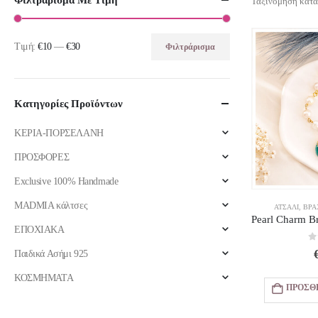
Φιλτράρισμα Με Τιμή
Ταξινόμηση κατά
Τιμή:
€10
—
€30
Φιλτράρισμα
Ελάχιστη
Μέγιστη
τιμή
τιμή
Κατηγορίες Προϊόντων
ΚΕΡΙΑ-ΠΟΡΣΕΛΑΝΗ
ΠΡΟΣΦΟΡΕΣ
Exclusive 100% Handmade
MADMIA κάλτσες
ΑΤΣΆΛΙ
,
ΒΡΑ
ΕΠΟΧΙΑΚΑ
0
Παιδικά Ασήμι 925
ΚΟΣΜΗΜΑΤΑ
ΠΡΟΣΘ