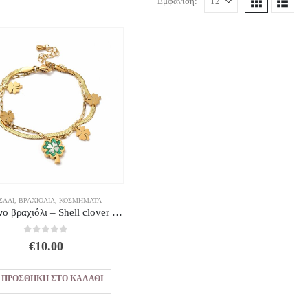
Εμφάνιση:
ΣΆΛΙ
,
ΒΡΑΧΙΌΛΙΑ
,
ΚΟΣΜΗΜΑΤΑ
Ατσάλινο βραχιόλι – Shell clover Charm
0
out of 5
€
10.00
ΠΡΟΣΘΉΚΗ ΣΤΟ ΚΑΛΆΘΙ