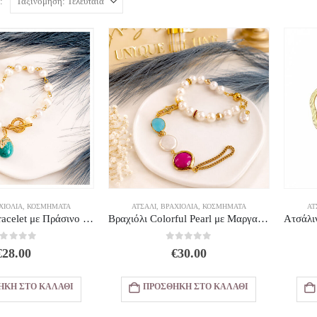
:
ΧΙΌΛΙΑ
,
ΚΟΣΜΗΜΑΤΑ
ΑΤΣΆΛΙ
,
ΒΡΑΧΙΌΛΙΑ
,
ΚΟΣΜΗΜΑΤΑ
ΑΤ
Pearl Charm Bracelet με Πράσινο Pendant
Βραχιόλι Colorful Pearl με Μαργαριτάρια Γλυκού Νερού “Μαμά”
out of 5
0
out of 5
€
28.00
€
30.00
ΉΚΗ ΣΤΟ ΚΑΛΆΘΙ
ΠΡΟΣΘΉΚΗ ΣΤΟ ΚΑΛΆΘΙ