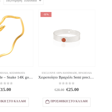
:
-11%
ΧΙΌΛΙΑ
,
ΚΟΣΜΗΜΑΤΑ
EXCLUSIVE 100% HANDMADE
,
ΒΡΑΧΙΌΛΙΑ
Ατσάλινο bangle – Snake 14K gold plated
Χειροποίητο Βραχιόλι Semi precious Bangle Red – Silver plated
out of 5
0
out of 5
Original
Η
€
15.00
€
25.00
€
28.00
price
τρέχουσα
was:
τιμή
ΉΚΗ ΣΤΟ ΚΑΛΆΘΙ
ΠΡΟΣΘΉΚΗ ΣΤΟ ΚΑΛΆΘΙ
€28.00.
είναι:
€25.00.