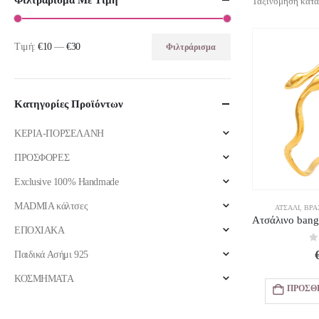
Φιλτράρισμα Με Τιμή
Ταξινόμηση κατά
Τιμή:
€10
—
€30
Φιλτράρισμα
Ελάχιστη
Μέγιστη
τιμή
τιμή
Κατηγορίες Προϊόντων
ΚΕΡΙΑ-ΠΟΡΣΕΛΑΝΗ
ΠΡΟΣΦΟΡΕΣ
Exclusive 100% Handmade
MADMIA κάλτσες
ΑΤΣΆΛΙ
,
ΒΡΑ
ΕΠΟΧΙΑΚΑ
0
Παιδικά Ασήμι 925
ΚΟΣΜΗΜΑΤΑ
ΠΡΟΣΘ