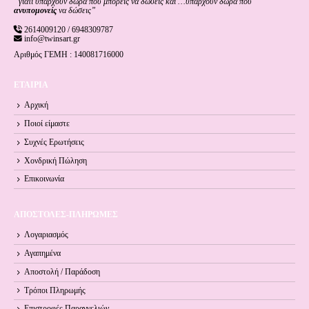
“γιατί υπάρχουν δώρα που μπορείς να δώσεις και …υπάρχουν δώρα που
ανυπομονείς
να δώσεις”
2614009120 / 6948309787
info@twinsart.gr
Αριθμός ΓΕΜΗ : 140081716000
ΕΤΑΙΡΙΑ
Αρχική
Ποιοί είμαστε
Συχνές Ερωτήσεις
Χονδρική Πώληση
Επικοινωνία
ΑΠΟΣΤΟΛΕΣ-ΠΛΗΡΩΜΕΣ
Λογαριασμός
Αγαπημένα
Αποστολή / Παράδοση
Τρόποι Πληρωμής
Επιστροφές Παραγγελιών