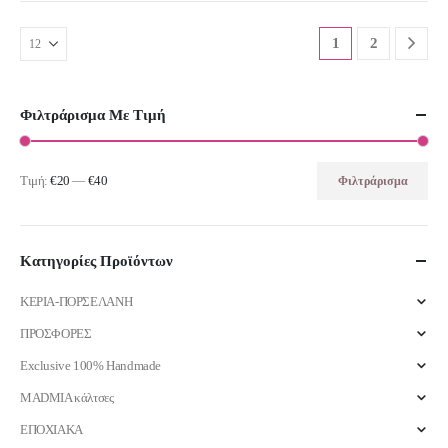
1
2
Φιλτράρισμα Με Τιμή
Τιμή:
€20
—
€40
Φιλτράρισμα
Ελάχιστη
Μέγιστη
τιμή
τιμή
Κατηγορίες Προϊόντων
ΚΕΡΙΑ-ΠΟΡΣΕΛΑΝΗ
ΠΡΟΣΦΟΡΕΣ
Exclusive 100% Handmade
MADMIA κάλτσες
ΕΠΟΧΙΑΚΑ