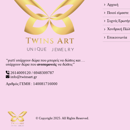
Αρχική
Ποιοί είμαστε
Συχνές Ερωτήσ
Χονδρική Πώ
Επικοινωνία
“γιατί υπάρχουν δώρα που μπορείς να δώσεις και …
υπάρχουν δώρα που
ανυπομονείς
να δώσεις”
2614009120 / 6948309787
info@twinsart.gr
Αριθμός ΓΕΜΗ : 140081716000
© Copyright 2025. All Rights Reserved.